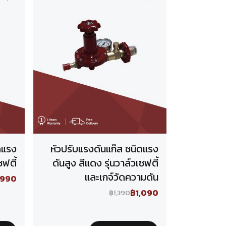
ดแรง
หัวปรับแรงดันแก๊ส ชนิดแรง
ซฟตี้
ดันสูง สีแดง รุ่นวาล์วเซฟตี้
และเกจ์วัดความดัน
990
฿1,090
฿1,390