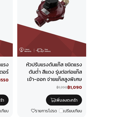
ดแรง
หัวปรับแรงดันแก๊ส ชนิดแรง
เตอร์
ดันต่ำ สีแดง รุ่นต่อท่อแก๊ส
เข้า-ออก จ่ายแก๊สสูงพิเศษ
฿550
฿1,090
฿1,390
ร้า
เพิ่มลงตะกร้า
บเทียบ
รายการโปรด
เปรียบเทียบ