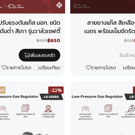
ปรับแรงดันแก๊ส มอก. ชนิด
สายยางแก๊ส สีเหลือง
ันต่ำ สีเทา รุ่นวาล์วเซฟตี้
เมตร พร้อมเข็มขัดรั
฿650
฿850
฿225
เพิ่มลงตะกร้า
สินค้า
รายการโปรด
เปรียบเทียบ
รายการโปรด
เปรีย
-22%
ยดี