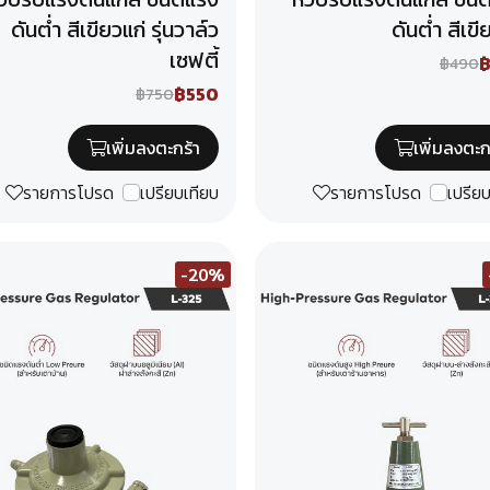
ดันต่ำ สีเขียวแก่ รุ่นวาล์ว
ดันต่ำ สีเขี
เซฟตี้
฿490
฿550
฿750
เพิ่มลงตะกร้า
เพิ่มลงตะก
รายการโปรด
เปรียบเทียบ
รายการโปรด
เปรีย
-20%