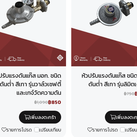
ปรับแรงดันแก๊ส มอก. ชนิด
หัวปรับแรงดันแก๊ส ชนิ
ันต่ำ สีเทา รุ่นวาล์วเซฟตี้
ดันต่ำ สีเทา รุ่นลิมิต
และเกจ์วัดความดัน
฿750
฿850
฿1,090
เพิ่มลงตะกร้า
เพิ่มลงตะก
รายการโปรด
เปรียบเทียบ
รายการโปรด
เปรีย