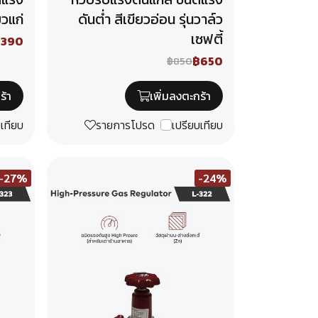
ยวแก่
ดันต่ำ สีเขียวอ่อน รุ่นวาล์ว
เซฟตี้
฿390
฿650
฿850
ร้า
เพิ่มลงตะกร้า
บเทียบ
รายการโปรด
เปรียบเทียบ
-27%
-24%