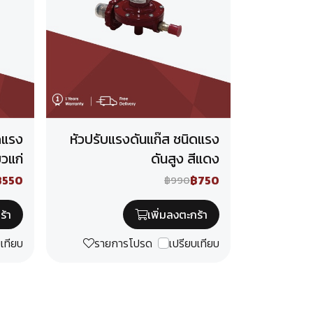
ดแรง
หัวปรับแรงดันแก๊ส ชนิดแรง
ยวแก่
ดันสูง สีแดง
฿550
฿750
฿990
ร้า
เพิ่มลงตะกร้า
บเทียบ
รายการโปรด
เปรียบเทียบ