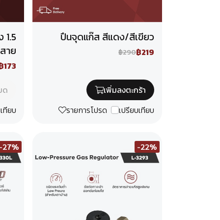
 1.5
ปืนจุดแก๊ส สีแดง/สีเขียว
ดสาย
฿219
฿290
฿173
หมด
เพิ่มลงตะกร้า
บเทียบ
รายการโปรด
เปรียบเทียบ
-27%
-22%