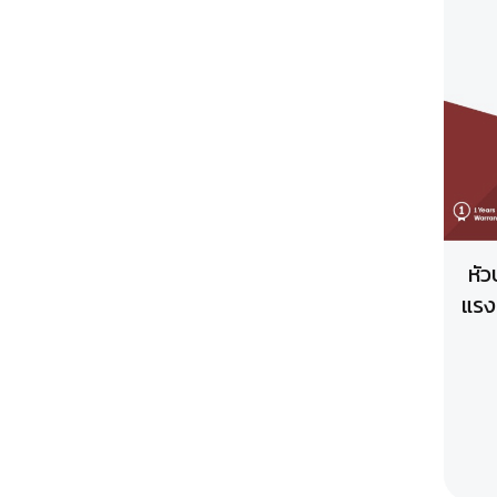
หัว
แรงด