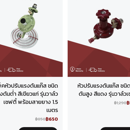
็คหัวปรับแรงดันแก๊ส ชนิด
หัวปรับแรงดันแก๊ส ชนิ
งดันต่ำ สีเขียวแก่ รุ่นวาล์ว
ดันสูง สีแดง รุ่นวาล์วเ
เซฟตี้ พร้อมสายยาง 1.5
฿
฿1,290
เมตร
฿650
฿850