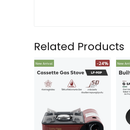
Related Products
-24%
New Arrival
New Arri