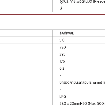
จุดประกายไฟอัตโนมัติ (Piezoe
มี
ลัคกี้เฟลม
5 ปี
720
395
176
6.2
-
ขารองภาชนะเคลือบ Enamel ทรง
-
LPG
280 ± 20mmH2O (Max: 50