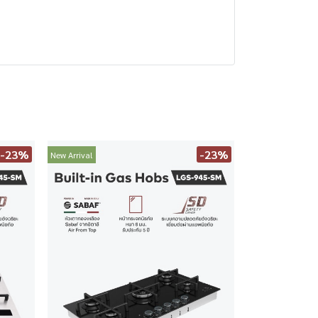
-23%
-23%
New Arrival