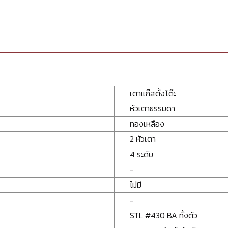
เตาแก๊สตั้งโต๊ะ
หัวเตาธรรมดา
ทองเหลือง
2 หัวเตา
4 ระดับ
-
ไม่มี
-
STL #430 BA ทั้งตัว