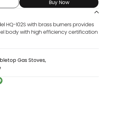
Buy Now
el HQ-102S with brass burners provides
el body with high efficiency certification
bletop Gas Stoves
,
e