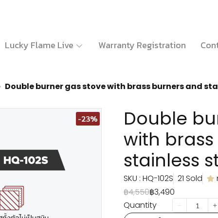
Lucky Flame Live
Warranty Registration
Cont
Double burner gas stove with brass burners and sta
Double bu
-23%
with brass
stainless 
SKU : HQ-102S
21 Sold
฿4,550
฿3,490
Quantity