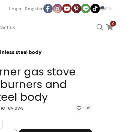
Login
Register
EN
0
act us
inless steel body
rner gas stove
 burners and
steel body
no reviews
Share