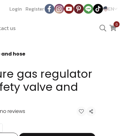
Login
Register
EN
0
act us
e and hose
re gas regulator
afety valve and
no reviews
Share