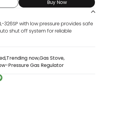
Buy Now
L-326SP with low pressure provides safe
to shut off system for reliable
ed
,
Trending now
,
Gas Stove
,
ow-Pressure Gas Regulator