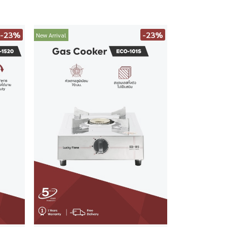
-23%
-23%
New Arrival