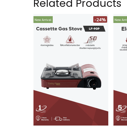
Related Products
-24%
New Arrival
New Arri