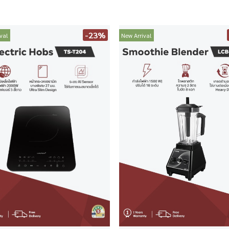
-23%
val
New Arrival