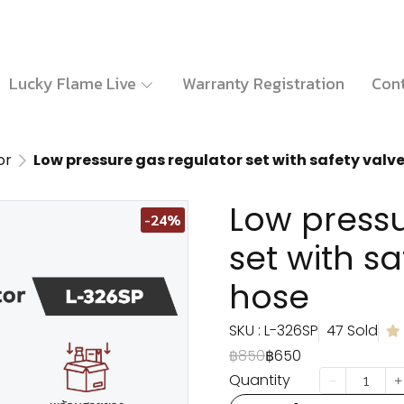
Lucky Flame Live
Warranty Registration
Cont
or
Low pressure gas regulator set with safety valv
Low pressu
-24%
set with s
hose
SKU : L-326SP
47 Sold
฿850
฿650
Quantity