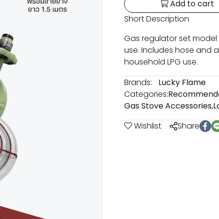
Add to cart
Short Description
Gas regulator set model 
use. Includes hose and au
household LPG use.
Brands:
Lucky Flame
Categories:
Recommend
Gas Stove Accessories
,
L
Wishlist
Share