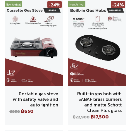
-24%
-24%
New Arrival
New Arrival
Portable gas stove
Built-in gas hob with
with safety valve and
SABAF brass burners
auto ignition
and matte Schott
Clean Plus glass
฿650
฿850
฿17,500
฿22,900