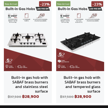
-23%
-23%
New Arrival
New Arrival
Built-in gas hob with
Built-in gas hob with
SABAF brass burners
SABAF brass burners
and stainless steel
and tempered glass
surface
surface
฿28,900
฿28,900
฿37,500
฿37,500