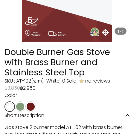
1/1
Double Burner Gas Stove
with Brass Burner and
Stainless Steel Top
SKU : AT-102(ขาว)
White
0 Sold
no reviews
฿3,850
฿2,950
Color
Short Description
Gas stove 2 burner model AT-102 with brass burner