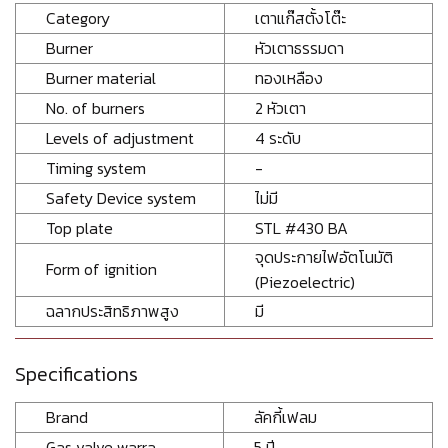
Category
เตาแก๊สตั้งโต๊ะ
Burner
หัวเตาธรรมดา
Burner material
ทองเหลือง
No. of burners
2 หัวเตา
Levels of adjustment
4 ระดับ
Timing system
-
Safety Device system
ไม่มี
Top plate
STL #430 BA
จุดประกายไฟอัตโนมัติ
Form of ignition
(Piezoelectric)
ฉลากประสิทธิภาพสูง
มี
Specifications
Brand
ลัคกี้เฟลม
Gas valve warra
5 ปี